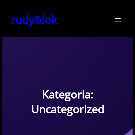
Przejdź
do
rudy&lok
treści
Kategoria:
Uncategorized