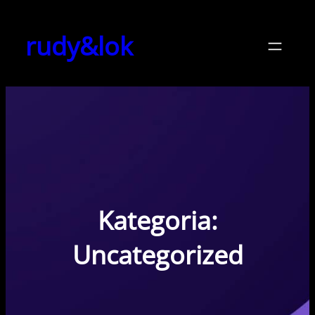
Przejdź
do
rudy&lok
treści
Kategoria:
Uncategorized