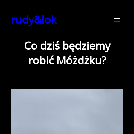
Przejdź
do
rudy&lok
treści
Co dziś będziemy
robić Móżdżku?