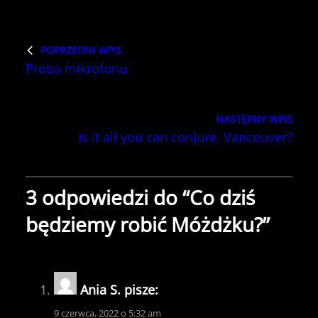
POPRZEDNI WPIS
Próba mikrofonu
NASTĘPNY WPIS
Is it all you can conjure, Vancouver?
3 odpowiedzi do “Co dziś
będziemy robić Móżdżku?”
Ania S.
pisze:
9 czerwca, 2022 o 5:32 am