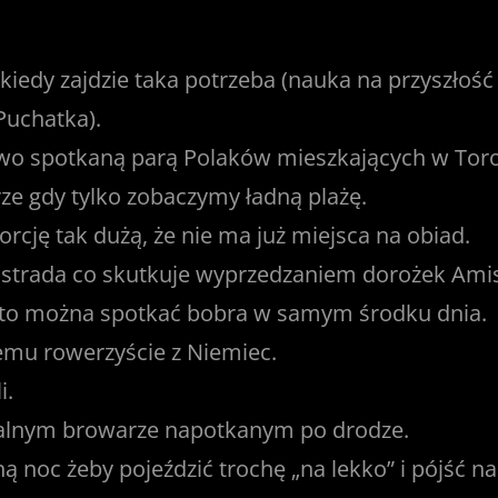
kiedy zajdzie taka potrzeba (nauka na przyszłoś
Puchatka).
wo spotkaną parą Polaków mieszkających w Tor
rze gdy tylko zobaczymy ładną plażę.
porcję tak dużą, że nie ma już miejsca na obiad.
ostrada co skutkuje wyprzedzaniem dorożek Amisz
za to można spotkać bobra w samym środku dnia.
iemu rowerzyście z Niemiec.
i.
kalnym browarze napotkanym po drodze.
 noc żeby pojeździć trochę „na lekko” i pójść na