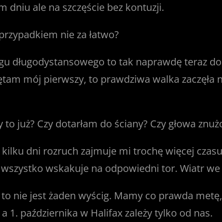
 dniu ale na szczęście bez kontuzji.
przypadkiem nie za łatwo?
gu długodystansowego to tak naprawdę teraz dop
ętam mój pierwszy, to prawdziwa walka zaczęła na
y to już? Czy dotarłam do ściany? Czy głowa znuż
kilku dni rozruch zajmuje mi trochę więcej czas
k wszystko wskakuje na odpowiedni tor. Wiatr we
o nie jest żaden wyścig. Mamy co prawda metę, d
 a 1. października w Halifax zależy tylko od nas.