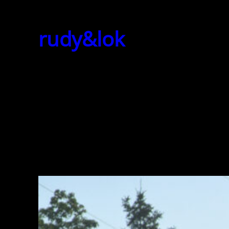
Przejdź
do
rudy&lok
treści