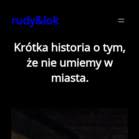
Przejdź
do
rudy&lok
treści
Krótka historia o tym,
że nie umiemy w
miasta.