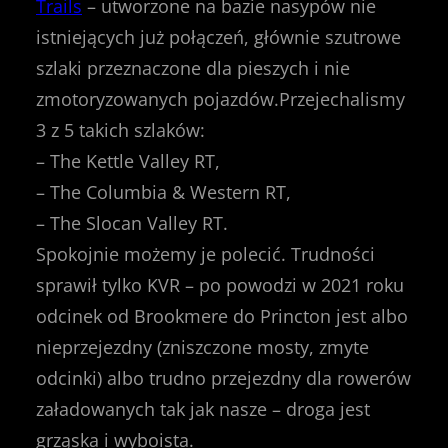
Trails
– utworzone na bazie nasypów nie
istniejących już połączeń, głównie szutrowe
szlaki przeznaczone dla pieszych i nie
zmotoryzowanych pojazdów.Przejechalismy
3 z 5 takich szlaków:
– The Kettle Valley RT,
– The Columbia & Western RT,
– The Slocan Valley RT.
Spokojnie możemy je polecić. Trudności
sprawił tylko KVR – po powodzi w 2021 roku
odcinek od Brookmere do Princton jest albo
nieprzejezdny (zniszczone mosty, zmyte
odcinki) albo trudno przejezdny dla rowerów
załadowanych tak jak nasze – droga jest
grząska i wyboista.