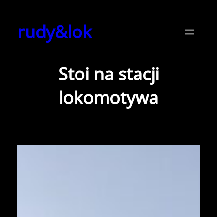
Przejdź
do
rudy&lok
treści
Stoi na stacji
lokomotywa